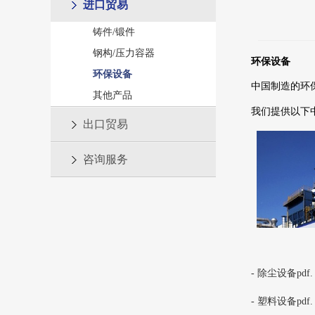
进口贸易
铸件/锻件
钢构/压力容器
环保设备
环保设备
中国制造的
环
其他产品
我们提供以下
出口贸易
咨询服务
- 除尘设备pdf.
- 塑料设备pdf.