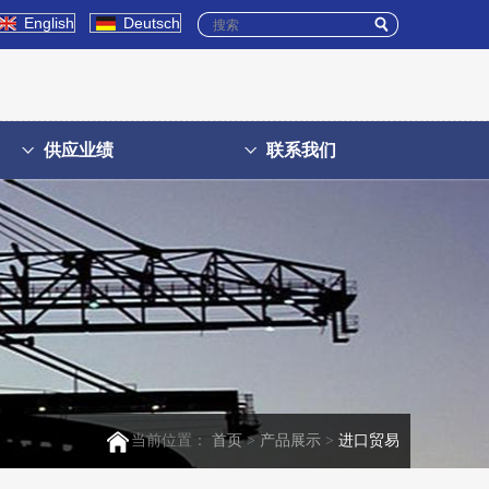
English
Deutsch
供应业绩
联系我们
当前位置：
首页
>
产品展示
>
进口贸易