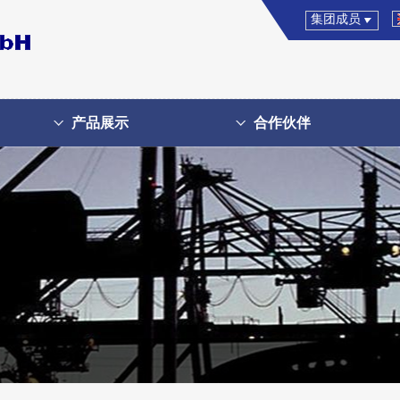
集团成员
产品展示
合作伙伴